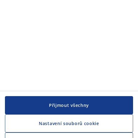
JYSK
JYSK
CENTRÁLA
Sledovat JYSK
Jsme hrdým partnerem Českého paralympijského týmu