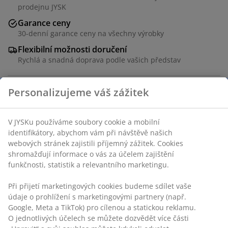
prodejnu JYSK
Garance ceny
30-denní garance ceny na všechny výrobky
Flexibilní možnosti doručení
Rychlá a snadná doprava podle vašich představ
Skladová položka: 3670260
Návod k sestavení
Specifikace
Hodnocení
(
522
)