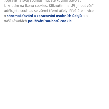
Personalizujeme váš zážitek
Doprava
V JYSKu používáme soubory cookie a mobilní identifikátory, aby
vám při návštěvě našich webových stránek zajistili příjemný záži
Cookies shromažďují informace o vás za účelem zajištění funkčno
statistik a relevantního marketingu.
Při přijetí marketingových cookies budeme sdílet vaše údaje o
prohlížení s marketingovými partnery (např. Google, Meta a TikT
pro cílenou a statickou reklamu. O jednotlivých účelech se může
dozvědět více části „Upravit“ a svůj souhlas můžete kdykoli odvo
kliknutím na ikonu cookies. Kliknutím na „Přijmout vše“ udělujet
souhlas se všemi třemi účely. Přečtěte si více o
shromažďování 
zpracování osobních údajů
a o naší zásadách
používání soubo
cookie
.