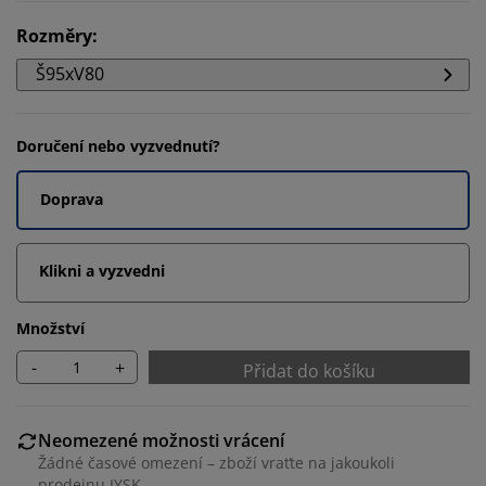
Rozměry
:
Š95xV80
Doručení nebo vyzvednutí?
Doprava
Klikni a vyzvedni
Množství
-
+
Přidat do košíku
Neomezené možnosti vrácení
Žádné časové omezení – zboží vraťte na jakoukoli
prodejnu JYSK