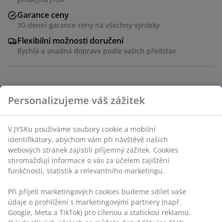
Garance ceny
30-denní garance ceny na všechny výrobky
Flexibilní možnosti doručení
Rychlá a snadná doprava podle vašich představ
Masivní jasan a jasanová dýha. Š95xV80xH35 cm
Skladová položka: 3601204
Návod k sestavení
Personalizujeme váš zážitek
Návod k sestavení
V JYSKu používáme soubory cookie a mobilní identifikátory,
abychom vám při návštěvě našich webových stránek
zajistili příjemný zážitek. Cookies shromažďují informace o
Specifikace
vás za účelem zajištění funkčnosti, statistik a relevantního
marketingu.