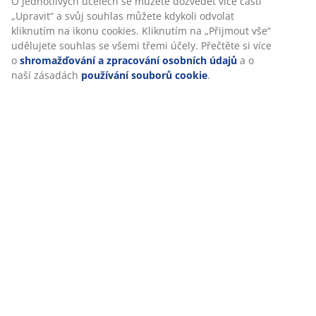
Při přijetí marketingových cookies budeme sdílet vaše
Hodnocení
údaje o prohlížení s marketingovými partnery (např.
(
50
)
Google, Meta a TikTok) pro cílenou a statickou reklamu. O
jednotlivých účelech se můžete dozvědět více části
„Upravit“ a svůj souhlas můžete kdykoli odvolat kliknutím
na ikonu cookies. Kliknutím na „Přijmout vše“ udělujete
Doprava
souhlas se všemi třemi účely. Přečtěte si více o
shromažďování a zpracování osobních údajů
a o naší
zásadách
používání souborů cookie
.