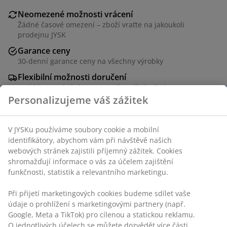
Neomezené možnosti vrácení
Žádné časové omezení – zboží vraťte na jakoukoli
prodejnu JYSK
Garance ceny
30-denní garance ceny na všechny výrobky
Flexibilní možnosti doručení
Rychlá a snadná doprava podle vašich představ
Skladová položka: 3668177
Návod k sestavení
Specifikace