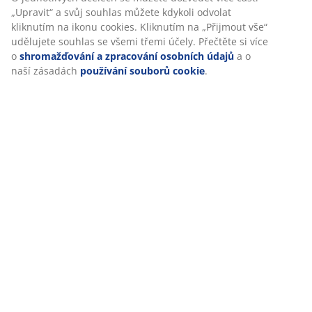
Hodnocení
(
143
)
Doprava
Personalizujeme váš zážitek
V JYSKu používáme soubory cookie a mobilní identifikátory, aby
návštěvě našich webových stránek zajistili příjemný zážitek. Coo
shromažďují informace o vás za účelem zajištění funkčnosti, stat
relevantního marketingu.
Při přijetí marketingových cookies budeme sdílet vaše údaje o pr