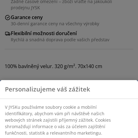
Žádné časové omezení – zboží vraťte na jakoukoli
prodejnu JYSK
Garance ceny
30-denní garance ceny na všechny výrobky
Flexibilní možnosti doručení
Rychlá a snadná doprava podle vašich představ
100% bavlněný velur. 320 g/m². 70x140 cm
Personalizujeme váš zážitek
Skladová položka: 2346401
V JYSKu používáme soubory cookie a mobilní
identifikátory, abychom vám při návštěvě našich
webových stránek zajistili příjemný zážitek. Cookies
Specifikace
shromažďují informace o vás za účelem zajištění