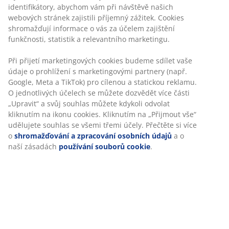
identifikátory, abychom vám při návštěvě našich
prodejnu JYSK
webových stránek zajistili příjemný zážitek. Cookies
Garance ceny
shromažďují informace o vás za účelem zajištění
30-denní garance ceny na všechny výrobky
funkčnosti, statistik a relevantního marketingu.
Flexibilní možnosti doručení
Při přijetí marketingových cookies budeme sdílet vaše
Rychlá a snadná doprava podle vašich představ
údaje o prohlížení s marketingovými partnery (např.
Google, Meta a TikTok) pro cílenou a statickou reklamu.
O jednotlivých účelech se můžete dozvědět více části
„Upravit“ a svůj souhlas můžete kdykoli odvolat
Skladová položka: 2319801
kliknutím na ikonu cookies. Kliknutím na „Přijmout vše“
udělujete souhlas se všemi třemi účely. Přečtěte si více
o
shromažďování a zpracování osobních údajů
a o
naší zásadách
používání souborů cookie
.
Specifikace
Hodnocení
(
118
)