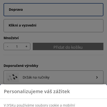
Doprava
Klikni a vyzvedni
Množství
-
+
Přidat do košíku
Doporučené výrobky
Držák na ručníky
Personalizujeme váš zážitek
Neomezené možnosti vrácení
V JYSKu používáme soubory cookie a mobilní
Žádné časové omezení – zboží vraťte na jakoukoli