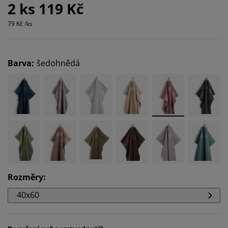
2 ks 119 Kč
79 Kč /ks
Barva
:
šedohnědá
Rozměry
:
40x60