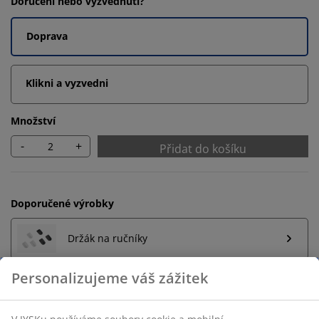
Doručení nebo vyzvednutí?
Doprava
Klikni a vyzvedni
Množství
-
+
Přidat do košíku
Doporučené výrobky
Držák na ručníky
Personalizujeme váš zážitek
Neomezené možnosti vrácení