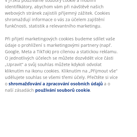
V JYSKu používáme soubory cookie a mobilní
Žádné časové omezení – zboží vraťte na jakoukoli
identifikátory, abychom vám při návštěvě našich
prodejnu JYSK
webových stránek zajistili příjemný zážitek. Cookies
Garance ceny
shromažďují informace o vás za účelem zajištění
30-denní garance ceny na všechny výrobky
funkčnosti, statistik a relevantního marketingu.
Flexibilní možnosti doručení
Při přijetí marketingových cookies budeme sdílet vaše
Rychlá a snadná doprava podle vašich představ
údaje o prohlížení s marketingovými partnery (např.
Google, Meta a TikTok) pro cílenou a statickou reklamu.
O jednotlivých účelech se můžete dozvědět více části
„Upravit“ a svůj souhlas můžete kdykoli odvolat
Skladová položka: 2117125
kliknutím na ikonu cookies. Kliknutím na „Přijmout vše“
udělujete souhlas se všemi třemi účely. Přečtěte si více
o
shromažďování a zpracování osobních údajů
a o
naší zásadách
používání souborů cookie
.
Specifikace
Hodnocení
(
128
)