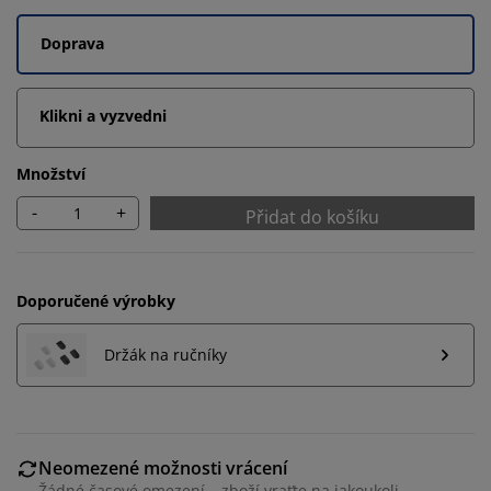
Doprava
Klikni a vyzvedni
Množství
-
+
Přidat do košíku
Doporučené výrobky
Držák na ručníky
Personalizujeme váš zážitek
Neomezené možnosti vrácení
V JYSKu používáme soubory cookie a mobilní
Žádné časové omezení – zboží vraťte na jakoukoli