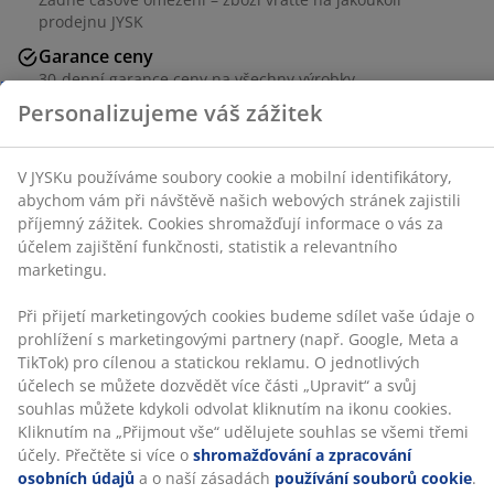
identifikátory, abychom vám při návštěvě našich
prodejnu JYSK
webových stránek zajistili příjemný zážitek. Cookies
Garance ceny
shromažďují informace o vás za účelem zajištění
30-denní garance ceny na všechny výrobky
funkčnosti, statistik a relevantního marketingu.
Flexibilní možnosti doručení
Při přijetí marketingových cookies budeme sdílet vaše
Rychlá a snadná doprava podle vašich představ
údaje o prohlížení s marketingovými partnery (např.
Google, Meta a TikTok) pro cílenou a statickou reklamu.
O jednotlivých účelech se můžete dozvědět více části
Skladová položka: 2109101
„Upravit“ a svůj souhlas můžete kdykoli odvolat
kliknutím na ikonu cookies. Kliknutím na „Přijmout vše“
udělujete souhlas se všemi třemi účely. Přečtěte si více
o
shromažďování a zpracování osobních údajů
a o
Specifikace
naší zásadách
používání souborů cookie
.
Hodnocení
(
118
)