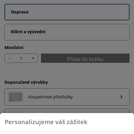
Doprava
Klikni a vyzvedni
Množství
-
+
Přidat do košíku
Doporučené výrobky
Koupelnové předložky
Držák na ručníky