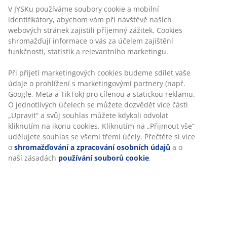
Neomezené možnosti vrácení
Žádné časové omezení – zboží vraťte na jakoukoli
prodejnu JYSK
Garance ceny
30-denní garance ceny na všechny výrobky
Flexibilní možnosti doručení
Rychlá a snadná doprava podle vašich představ
Skladová položka: 2101607
Specifikace
Hodnocení