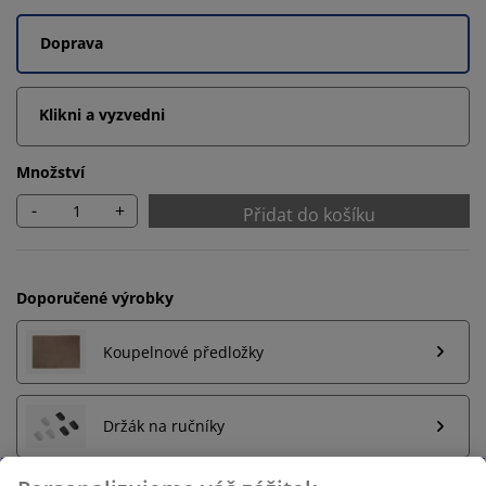
Doprava
Klikni a vyzvedni
Množství
-
+
Přidat do košíku
Doporučené výrobky
Koupelnové předložky
Držák na ručníky