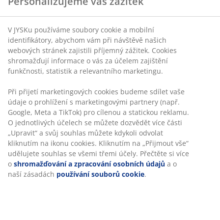
Neomezené možnosti vrácení
Žádné časové omezení – zboží vraťte na jakoukoli
prodejnu JYSK
Garance ceny
30-denní garance ceny na všechny výrobky
Flexibilní možnosti doručení
Rychlá a snadná doprava podle vašich představ
100% bavlna. Měkký, silný a vysoce savý. 600 g/m².
50x100 cm
Skladová položka: 2349351