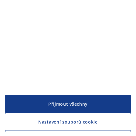
JYSK
JYSK
CENTRÁLA
Sledovat JYSK
Jsme hrdým partnerem Českého paralympijského týmu