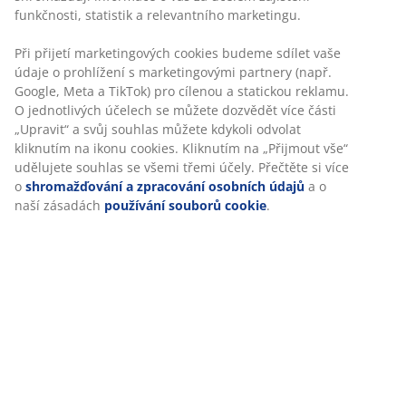
V JYSKu používáme soubory cookie a mobilní identifikátory,
Skladová položka: 2754801
abychom vám při návštěvě našich webových stránek zajistili
příjemný zážitek. Cookies shromažďují informace o vás za
účelem zajištění funkčnosti, statistik a relevantního
marketingu.
Specifikace
Při přijetí marketingových cookies budeme sdílet vaše údaje
o prohlížení s marketingovými partnery (např. Google, Meta
a TikTok) pro cílenou a statickou reklamu. O jednotlivých
Hodnocení
účelech se můžete dozvědět více části „Upravit“ a svůj
souhlas můžete kdykoli odvolat kliknutím na ikonu cookies.
(
38
)
Kliknutím na „Přijmout vše“ udělujete souhlas se všemi
třemi účely. Přečtěte si více o
shromažďování a zpracování
osobních údajů
a o naší zásadách
používání souborů
Doprava
cookie
.