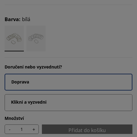
Barva
:
bílá
Doručení nebo vyzvednutí?
Doprava
Klikni a vyzvedni
Množství
-
+
Přidat do košíku