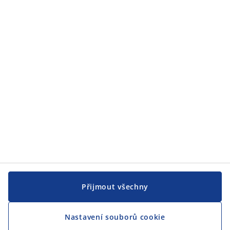
JYSK
JYSK
CENTRÁLA
Sledovat JYSK
Jsme hrdým partnerem Českého paralympijského týmu