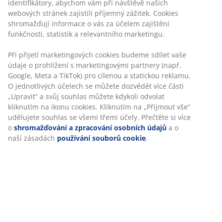
Žádné časové omezení – zboží vraťte na jakoukoli
prodejnu JYSK
Garance ceny
30-denní garance ceny na všechny výrobky
Flexibilní možnosti doručení
Rychlá a snadná doprava podle vašich představ
Skladová položka: 2754603
Návod k sestavení
Personalizujeme váš zážitek
V JYSKu používáme soubory cookie a mobilní identifikátory, aby
Specifikace
vám při návštěvě našich webových stránek zajistili příjemný záži
Cookies shromažďují informace o vás za účelem zajištění funkčno
statistik a relevantního marketingu.
Hodnocení
Při přijetí marketingových cookies budeme sdílet vaše údaje o
(
82
)
prohlížení s marketingovými partnery (např. Google, Meta a TikT