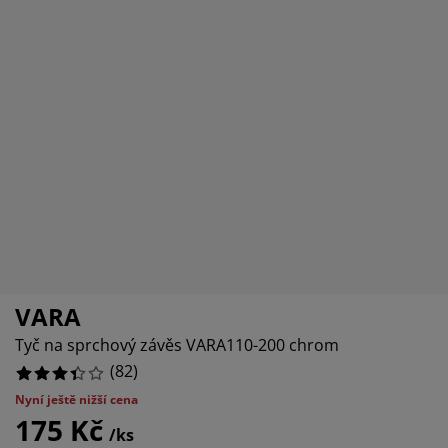
če o nábytek/doplňky
nkovní osvětlení
ostěradla
stelové rámy
větlení
536585365853659%
mping
tní skříně
xspring rámy s úložným prostorem
mácnost
878048780487805%
.82926829268293%
bytek do ložnice
šty
tský pokoj
tské matrace
aní
tské postele
o mazlíčky
VARA
Tyč na sprchový závěs VARA110-200 chrom
(
82
)
Nyní ještě nižší cena
175 Kč
/ks