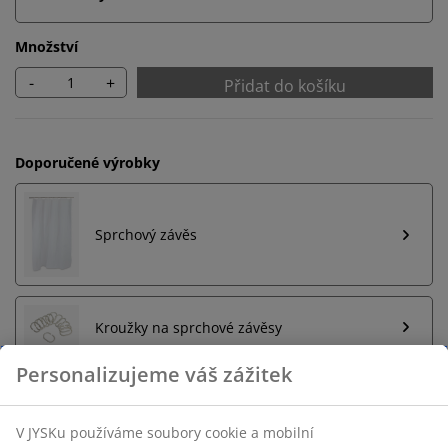
Množství
-
+
Přidat do košíku
Doporučené výrobky
Sprchový závěs
Kroužky na sprchové závěsy
Neomezené možnosti vrácení