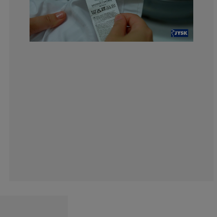
7.471264367816
2.298850574712
10.34482758620