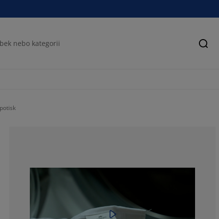
Hled
potisk
70.6896551724
9.195402298850