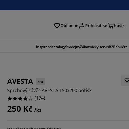
Oblíbené
Přihlásit se
Košík
at
Inspirace
Katalogy
Prodejny
Zákaznický servis
B2B
Kariéra
AVESTA
Plus
Sprchový závěs AVESTA 150x200 potisk
(
174
)
250 Kč
/ks
138%
574%