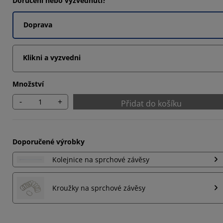
Doručení nebo vyzvednutí?
093%
Doprava
6435%
6897%
Klikni a vyzvedni
Množství
-
+
Přidat do košíku
Doporučené výrobky
Kolejnice na sprchové závěsy
Kroužky na sprchové závěsy