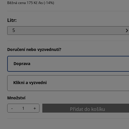
Běžná cena
175 Kč /ks (-14%)
5195%
5195%
Litr
:
1687%
5
Doručení nebo vyzvednutí?
Doprava
Klikni a vyzvedni
Množství
-
+
Přidat do košíku