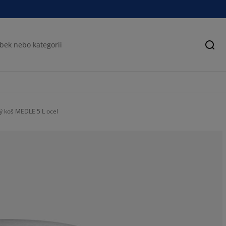
Hled
 koš MEDLE 5 L ocel
59.7402597402
18.18181818181