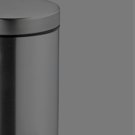
5.19480519480
5.19480519480
11.68831168831