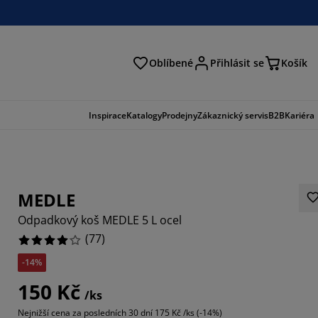
Oblíbené
Přihlásit se
Košík
at
Inspirace
Katalogy
Prodejny
Zákaznický servis
B2B
Kariéra
MEDLE
Odpadkový koš MEDLE 5 L ocel
(
77
)
-14%
5974%
150 Kč
/ks
8183%
Nejnižší cena za posledních 30 dní
175 Kč /ks (-14%)