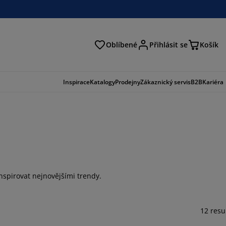
Oblíbené
Přihlásit se
Košík
at
Inspirace
Katalogy
Prodejny
Zákaznický servis
B2B
Kariéra
spirovat nejnovějšími trendy.
12 resu