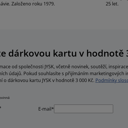
ávie. Založeno roku 1979.
25 let.
te dárkovou kartu v hodnotě 
ace od společnosti JYSK, včetně novinek, soutěží, inspira
ch údajů. Pokud souhlasíte s přijímáním marketingových i
í o dárkovou kartu JYSK v hodnotě 3 000 Kč.
Podmínky sloso
ovinná
*
E-mail*