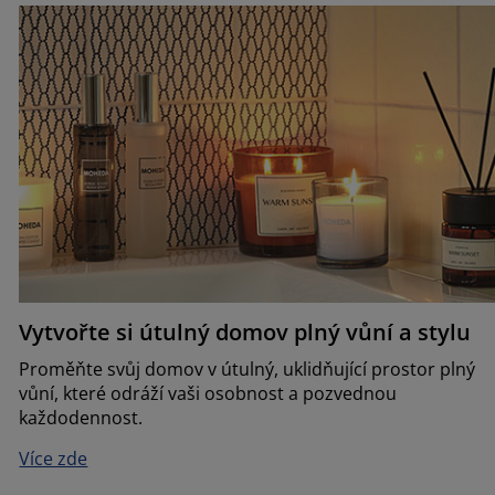
Vytvořte si útulný domov plný vůní a stylu
Proměňte svůj domov v útulný, uklidňující prostor plný
vůní, které odráží vaši osobnost a pozvednou
každodennost.
Více zde