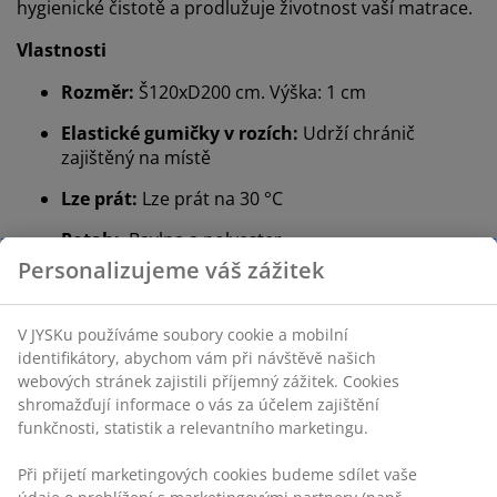
hygienické čistotě a prodlužuje životnost vaší matrace.
Vlastnosti
Rozměr:
Š120xD200 cm. Výška: 1 cm
Elastické gumičky v rozích:
Udrží chránič
zajištěný na místě
Lze prát:
Lze prát na 30 °C
Potah:
Bavlna a polyester
Polyesterová náplň:
Měkká a odolná
®
OEKO-TEX
STANDARD 100:
Testováno na
škodlivé látky
®
DREAMZONE
:
Kvalitní matrace a postele za
rozumnou cenu, dostupné exkluzivně v JYSKu
Elastické gumičky v rozích
Elastické gumičky v rozích pomáhají zamezit tomu, aby