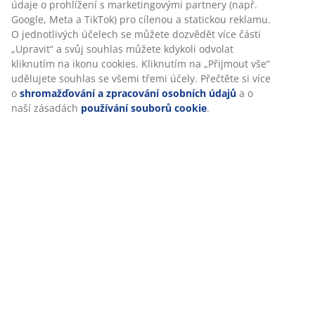
se chránič během noci muchlal nebo sklouzával z
údaje o prohlížení s marketingovými partnery (např.
postele.
Google, Meta a TikTok) pro cílenou a statickou reklamu.
O jednotlivých účelech se můžete dozvědět více části
Lze prát
„Upravit“ a svůj souhlas můžete kdykoli odvolat
Chránič matrace lze prát v pračce na 90 °C pro
kliknutím na ikonu cookies. Kliknutím na „Přijmout vše“
dlouhodobou svěžest a čistotu. Praní na 90 °C odstraní
udělujete souhlas se všemi třemi účely. Přečtěte si více
z tkaniny nežádoucí bakterie a roztoče.
o
shromažďování a zpracování osobních údajů
a o
naší zásadách
používání souborů cookie
.
Potah
Potah je vyroben ze směsi bavlny a polyesteru. Bavlna
je na dotek měkká a příjemná, takže se v noci budete
cítit pohodlně. Polyester je odolná tkanina, která se
snadno čistí a dlouho vydrží, a to i v případě častého
používání.
Polyesterová náplň
Odolná polyesterová náplň s dlouhou životností si
zachovává svůj tvar i po praní a poskytuje měkké,
příjemné místo, na kterém se dobře leží.
®
OEKO-TEX
STANDARD 100
®
Chránič matrace má certifikaci OEKO-TEX
STANDARD