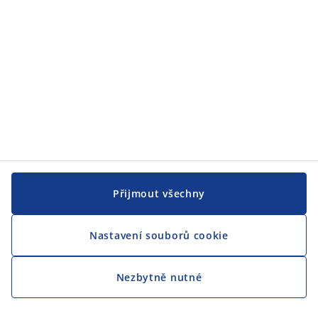
CENTRÁLA
Sledovat JYSK
Přijmout všechny
Nastavení souborů cookie
Jsme hrdým partnerem Českého paralympijského týmu
Nezbytně nutné