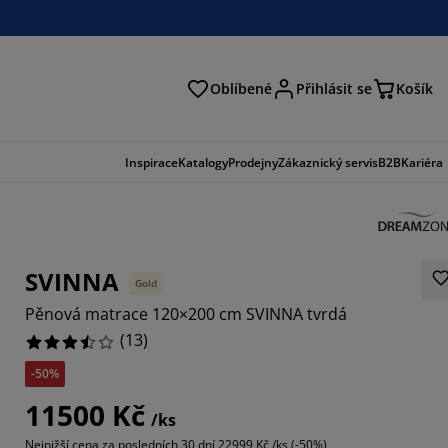
Oblíbené
Přihlásit se
Košík
at
Inspirace
Katalogy
Prodejny
Zákaznický servis
B2B
Kariéra
SVINNA
Gold
Pěnová matrace 120×200 cm SVINNA tvrdá
(
13
)
-50%
3847%
11500 Kč
/ks
3077%
Nejnižší cena za posledních 30 dní
22999 Kč /ks (-50%)