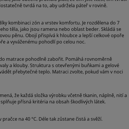
ostatečně tvrdá na to, aby udržela páteř v rovině.
díky kombinaci zón a vrstev komfortu. Je rozdělena do 7
šeho těla, jako jsou ramena nebo oblast beder. Skládá se
ovou pěnu. Obojí přispívá k hloubce a lepší celkové opoře
opoře a vyváženému pohodlí po celou noc.
e do matrace pohodlně zabořit. Pomáhá rovnoměrně
 svaly a klouby. Struktura s otevřenými buňkami a gelové
vádět přebytečné teplo. Matraci zvolte, pokud vám v noci
ná, že každá složka výrobku včetně tkanin, náplně, nití a
splňuje přísná kritéria na obsah škodlivých látek.
pračce na 40 °C. Déle tak zůstane čistá a svěží.