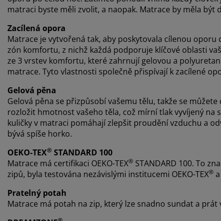
matraci byste měli zvolit, a naopak. Matrace by měla být d
Zacílená opora
Matrace je vytvořená tak, aby poskytovala cílenou oporu 
zón komfortu, z nichž každá podporuje klíčové oblasti va
ze 3 vrstev komfortu, které zahrnují gelovou a polyuretan
matrace. Tyto vlastnosti společně přispívají k zacílené 
Gelová pěna
Gelová pěna se přizpůsobí vašemu tělu, takže se můžet
rozložit hmotnost vašeho těla, což mírní tlak vyvíjený na
kuličky v matraci pomáhají zlepšit proudění vzduchu a od
bývá spíše horko.
®
OEKO-TEX
STANDARD 100
®
Matrace má certifikaci OEKO-TEX
STANDARD 100. To zname
®
zipů, byla testována nezávislými institucemi OEKO-TEX
a 
Pratelný potah
Matrace má potah na zip, který lze snadno sundat a prát v 
®