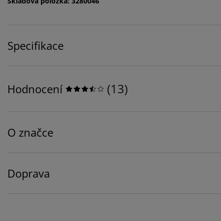
Skladová položka: 3280046
Specifikace
(
13
)
Hodnocení
O značce
Doprava