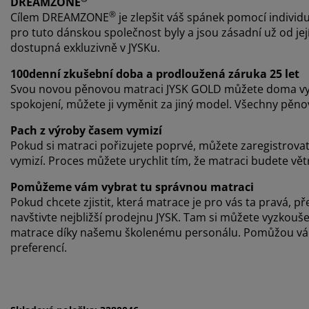
DREAMZONE
®
Cílem DREAMZONE
je zlepšit váš spánek pomocí individu
pro tuto dánskou společnost byly a jsou zásadní už od j
dostupná exkluzivně v JYSKu.
100denní zkušební doba a prodloužená záruka 25 let
Svou novou pěnovou matraci JYSK GOLD můžete doma vy
spokojení, můžete ji vyměnit za jiný model. Všechny pěn
Pach z výroby časem vymizí
Pokud si matraci pořizujete poprvé, můžete zaregistrova
vymizí. Proces můžete urychlit tím, že matraci budete vět
Pomůžeme vám vybrat tu správnou matraci
Pokud chcete zjistit, která matrace je pro vás ta pravá
navštivte nejbližší prodejnu JYSK. Tam si můžete vyzkou
matrace díky našemu školenému personálu. Pomůžou vám 
preferencí.