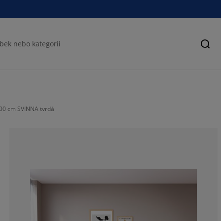
Hled
00 cm SVINNA tvrdá
38.4615384615
30.7692307692