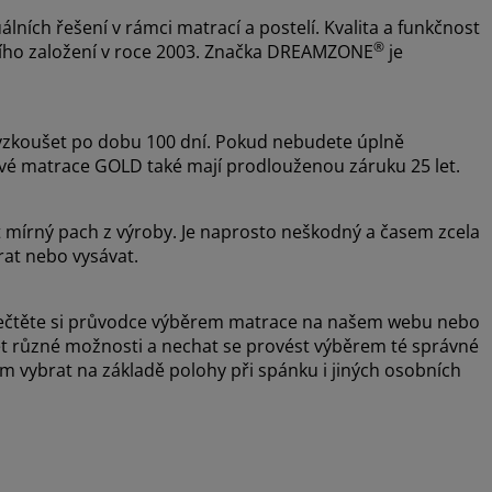
álních řešení v rámci matrací a postelí. Kvalita a funkčnost
®
ejího založení v roce 2003. Značka DREAMZONE
je
zkoušet po dobu 100 dní. Pokud nebudete úplně
ové matrace GOLD také mají prodlouženou záruku 25 let.
t mírný pach z výroby. Je naprosto neškodný a časem zcela
rat nebo vysávat.
, přečtěte si průvodce výběrem matrace na našem webu nebo
šet různé možnosti a nechat se provést výběrem té správné
vybrat na základě polohy při spánku i jiných osobních