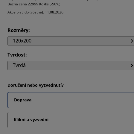
Běžná cena
22999 Kč /ks (-50%)
Akce platí do (včetně): 11.08.2026
3077%
Rozměry
:
120x200
Tvrdost
:
Tvrdá
Doručení nebo vyzvednutí?
Doprava
Klikni a vyzvedni