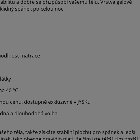
abilitu a dobře se přizpůsobí vašemu tělu. Vrstva gelové
klidný spánek po celou noc.
ohodlnost matrace
látky
na 40 °C
mnou cenu, dostupné exkluzivně v JYSKu
dná a dlouhodobá volba
o těla, takže získáte stabilní plochu pro spánek a lepší
ak, jako obecné pravidlo platí, že čím jste těžší, tím tvrdší