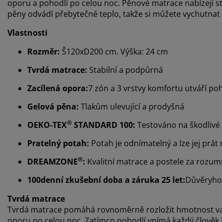
oporu a pohodlí po celou noc. Pěnové matrace nabízejí st
pěny odvádí přebytečné teplo, takže si můžete vychutnat 
Vlastnosti
Rozměr:
Š120xD200 cm. Výška: 24 cm
Tvrdá matrace:
Stabilní a podpůrná
Zacílená opora:
7 zón a 3 vrstvy komfortu utváří p
Gelová pěna:
Tlakům ulevující a prodyšná
®
OEKO-TEX
STANDARD 100:
Testováno na škodlivé 
Pratelný potah:
Potah je odnímatelný a lze jej prát 
®
DREAMZONE
:
Kvalitní matrace a postele za rozu
100denní zkušební doba a záruka 25 let:
Důvěryho
Tvrdá matrace
Tvrdá matrace pomáhá rovnoměrně rozložit hmotnost vašeh
oporu po celou noc. Zatímco pohodlí vnímá každý člověk jin