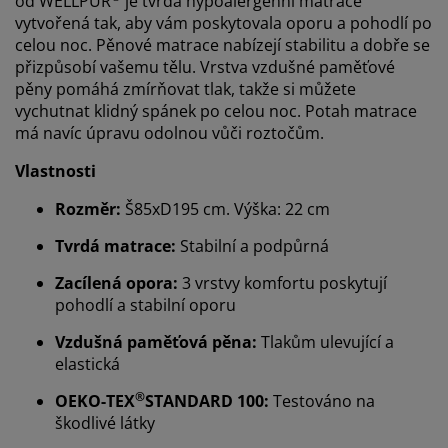
od WELLPUR
je tvrdá hypoalergenní matrace
vytvořená tak, aby vám poskytovala oporu a pohodlí po
celou noc. Pěnové matrace nabízejí stabilitu a dobře se
přizpůsobí vašemu tělu. Vrstva vzdušné paměťové
pěny pomáhá zmírňovat tlak, takže si můžete
vychutnat klidný spánek po celou noc. Potah matrace
má navíc úpravu odolnou vůči roztočům.
Vlastnosti
Rozměr:
Š85xD195 cm. Výška: 22 cm
Tvrdá matrace:
Stabilní a podpůrná
Zacílená opora:
3 vrstvy komfortu poskytují
pohodlí a stabilní oporu
Vzdušná paměťová pěna:
Tlakům ulevující a
elastická
®
OEKO-TEX
STANDARD 100:
Testováno na
škodlivé látky