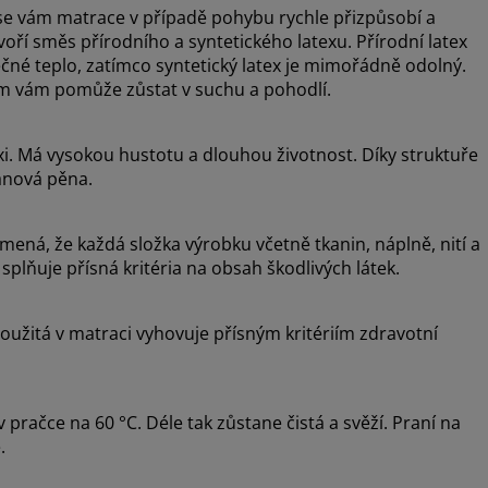
 se vám matrace v případě pohybu rychle přizpůsobí a
oří směs přírodního a syntetického latexu. Přírodní latex
čné teplo, zatímco syntetický latex je mimořádně odolný.
m vám pomůže zůstat v suchu a pohodlí.
i. Má vysokou hustotu a dlouhou životnost. Díky struktuře
anová pěna.
ná, že každá složka výrobku včetně tkanin, náplně, nití a
splňuje přísná kritéria na obsah škodlivých látek.
užitá v matraci vyhovuje přísným kritériím zdravotní
pračce na 60 °C. Déle tak zůstane čistá a svěží. Praní na
.