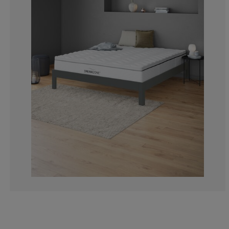
2.469135802469
2.880658436213
2.05761316872