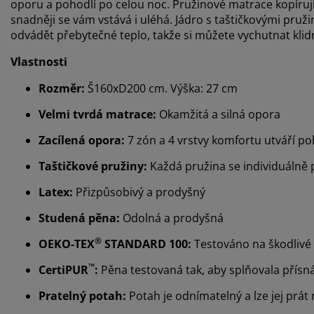
oporu a pohodlí po celou noc. Pružinové matrace kopírují
snadněji se vám vstává i uléhá. Jádro s taštičkovými pr
odvádět přebytečné teplo, takže si můžete vychutnat klid
Vlastnosti
Rozměr:
Š160xD200 cm. Výška: 27 cm
Velmi tvrdá matrace:
Okamžitá a silná opora
Zacílená opora:
7 zón a 4 vrstvy komfortu utváří p
Taštičkové pružiny:
Každá pružina se individuálně 
Latex:
Přizpůsobivý a prodyšný
Studená pěna:
Odolná a prodyšná
®
OEKO-TEX
STANDARD 100:
Testováno na škodlivé 
™
CertiPUR
:
Pěna testovaná tak, aby splňovala přísná
Pratelný potah:
Potah je odnímatelný a lze jej prát 