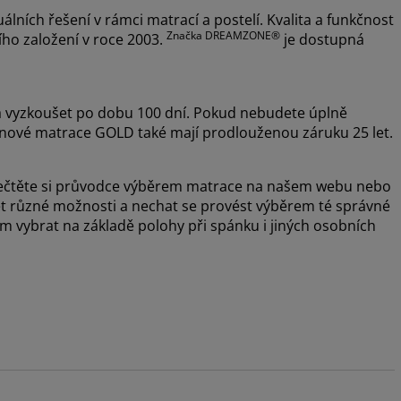
álních řešení v rámci matrací a postelí. Kvalita a funkčnost
Značka DREAMZONE®
ího založení v roce 2003.
je dostupná
vyzkoušet po dobu 100 dní. Pokud nebudete úplně
žinové matrace GOLD také mají prodlouženou záruku 25 let.
, přečtěte si průvodce výběrem matrace na našem webu nebo
šet různé možnosti a nechat se provést výběrem té správné
vybrat na základě polohy při spánku i jiných osobních