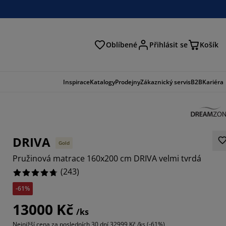
Oblíbené
Přihlásit se
Košík
at
Inspirace
Katalogy
Prodejny
Zákaznický servis
B2B
Kariéra
DRIVA
Gold
Pružinová matrace 160x200 cm DRIVA velmi tvrdá
(
243
)
-61%
712%
13000 Kč
/ks
214%
Nejnižší cena za posledních 30 dní
32999 Kč /ks (-61%)