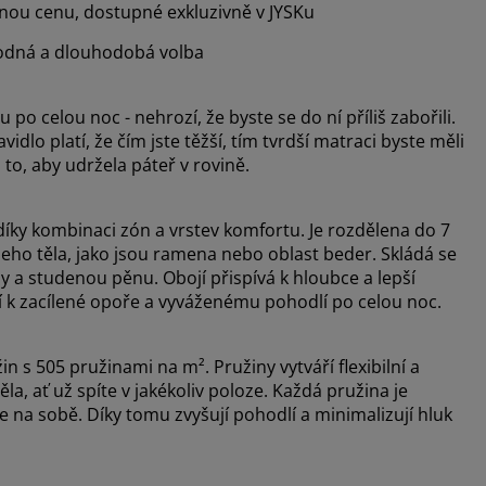
mnou cenu, dostupné exkluzivně v JYSKu
dná a dlouhodobá volba
po celou noc - nehrozí, že byste se do ní příliš zabořili.
dlo platí, že čím jste těžší, tím tvrdší matraci byste měli
to, aby udržela páteř v rovině.
díky kombinaci zón a vrstev komfortu. Je rozdělena do 7
šeho těla, jako jsou ramena nebo oblast beder. Skládá se
ny a studenou pěnu. Obojí přispívá k hloubce a lepší
jí k zacílené opoře a vyváženému pohodlí po celou noc.
n s 505 pružinami na m². Pružiny vytváří flexibilní a
a, ať už spíte v jakékoliv poloze. Každá pružina je
le na sobě. Díky tomu zvyšují pohodlí a minimalizují hluk