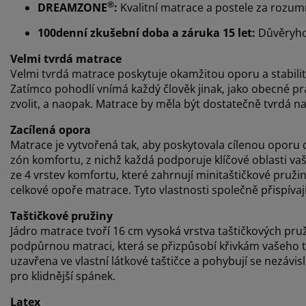
®
DREAMZONE
:
Kvalitní matrace a postele za rozu
100denní zkušební doba a záruka 15 let:
Důvěryho
Velmi tvrdá matrace
Velmi tvrdá matrace poskytuje okamžitou oporu a stabilitu 
Zatímco pohodlí vnímá každý člověk jinak, jako obecné pravi
zvolit, a naopak. Matrace by měla být dostatečně tvrdá na 
Zacílená opora
Matrace je vytvořená tak, aby poskytovala cílenou oporu 
zón komfortu, z nichž každá podporuje klíčové oblasti va
ze 4 vrstev komfortu, které zahrnují minitaštičkové pruži
celkové opoře matrace. Tyto vlastnosti společně přispíva
Taštičkové pružiny
Jádro matrace tvoří 16 cm vysoká vrstva taštičkových pruži
podpůrnou matraci, která se přizpůsobí křivkám vašeho těl
uzavřena ve vlastní látkové taštičce a pohybují se nezávis
pro klidnější spánek.
Latex