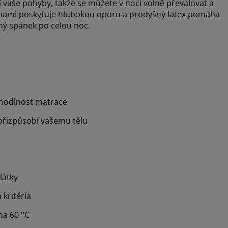
 vaše pohyby, takže se můžete v noci volně převalovat a
užinami poskytuje hlubokou oporu a prodyšný latex pomáhá
ný spánek po celou noc.
ohodlnost matrace
přizpůsobí vašemu tělu
látky
 kritéria
na 60 °C