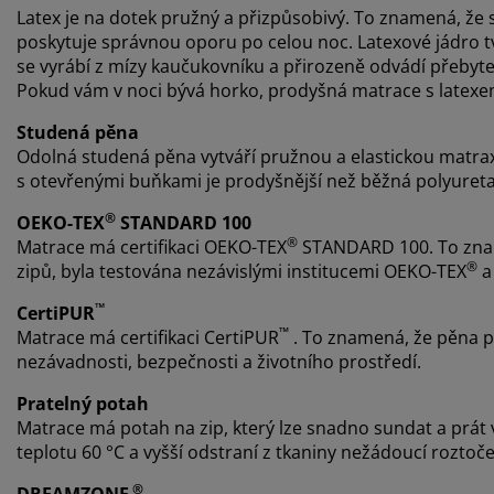
Latex je na dotek pružný a přizpůsobivý. To znamená, že
poskytuje správnou oporu po celou noc. Latexové jádro tv
se vyrábí z mízy kaučukovníku a přirozeně odvádí přebyte
Pokud vám v noci bývá horko, prodyšná matrace s latexe
Studená pěna
Odolná studená pěna vytváří pružnou a elastickou matrax
s otevřenými buňkami je prodyšnější než běžná polyuret
®
OEKO-TEX
STANDARD 100
®
Matrace má certifikaci OEKO-TEX
STANDARD 100. To zname
®
zipů, byla testována nezávislými institucemi OEKO-TEX
a 
™
CertiPUR
™
Matrace má certifikaci CertiPUR
. To znamená, že pěna po
nezávadnosti, bezpečnosti a životního prostředí.
Pratelný potah
Matrace má potah na zip, který lze snadno sundat a prát v 
teplotu 60 °C a vyšší odstraní z tkaniny nežádoucí roztoče
®