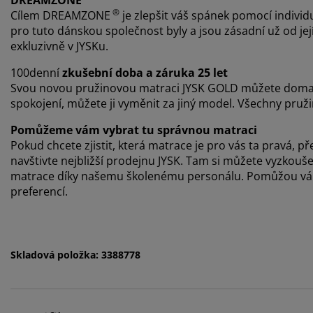
DREAMZONE
®
Cílem DREAMZONE
je zlepšit váš spánek pomocí individu
pro tuto dánskou společnost byly a jsou zásadní už od jej
exkluzivně v JYSKu.
100denní
zkušební doba a záruka 25 let
Svou novou pružinovou matraci JYSK GOLD můžete doma 
spokojení, můžete ji vyměnit za jiný model. Všechny pru
Pomůžeme vám vybrat tu správnou matraci
Pokud chcete zjistit, která matrace je pro vás ta pravá
navštivte nejbližší prodejnu JYSK. Tam si můžete vyzkou
matrace díky našemu školenému personálu. Pomůžou vám 
preferencí.
Skladová položka: 3388778