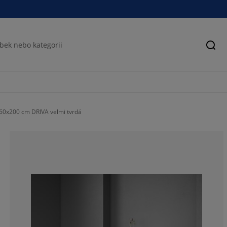
Hled
60x200 cm DRIVA velmi tvrdá
82.3045267489
10.2880658436