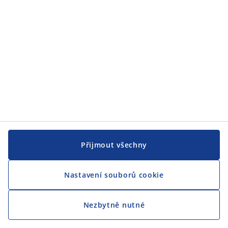
CENTRÁLA
Sledovat JYSK
Přijmout všechny
Nastavení souborů cookie
Jsme hrdým partnerem Českého paralympijského týmu
Nezbytně nutné