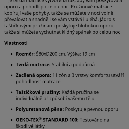
je tvrdá matrace vytvořená tak, aby vám poskytovala
oporu a pohodlí po celou noc. Pružinové matrace
kopírují vaše pohyby, takže se můžete v noci volně
převalovat a snadněji se vám vstává i uléhá. Jádro s
taštičkovými pružinami poskytuje hlubokou oporu,
takže si můžete vychutnat klidný spánek po celou noc.
Vlastnosti
Rozměr:
Š80xD200 cm. Výška: 19 cm
Tvrdá matrace:
Stabilní a podpůrná
Zacílená opora:
11 zón a 3 vrstvy komfortu utváří
pohodlnost matrace
Taštičkové pružiny:
Každá pružina se
individuálně přizpůsobí vašemu tělu
Polyuretanová pěna:
Poskytuje pevnou oporu
®
OEKO-TEX
STANDARD 100:
Testováno na
škodlivé látky