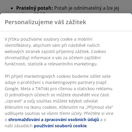
Pratelný potah:
Potah je odnímatelný a lze jej
prát na 60 °C
Personalizujeme váš zážitek
®
DREAMZONE
:
Kvalitní matrace a postele za
rozumnou cenu, dostupné exkluzivně v JYSKu
V JYSKu používáme soubory cookie a mobilní
Záruka 15 let:
Dlouhodobá volba
identifikátory, abychom vám při návštěvě našich
webových stránek zajistili příjemný zážitek. Cookies
Tvrdá matrace
shromažďují informace o vás za účelem zajištění
Tvrdá matrace pomáhá rovnoměrně rozložit hmotnost
funkčnosti, statistik a relevantního marketingu.
vašeho těla, takže získáte stabilní plochu pro spánek a
lepší oporu po celou noc. Zatímco pohodlí vnímá každý
Při přijetí marketingových cookies budeme sdílet vaše
člověk jinak, jako obecné pravidlo platí, že čím jste těžší,
údaje o prohlížení s marketingovými partnery (např.
tím tvrdší matraci byste měli zvolit, a naopak. Matrace
Google, Meta a TikTok) pro cílenou a statickou reklamu.
by měla být dostatečně tvrdá na to, aby udržela páteř v
O jednotlivých účelech se můžete dozvědět více části
rovině.
„Upravit“ a svůj souhlas můžete kdykoli odvolat
kliknutím na ikonu cookies. Kliknutím na „Přijmout vše“
Zacílená opora
udělujete souhlas se všemi třemi účely. Přečtěte si více
Matrace je vytvořená tak, aby poskytovala cílenou
o
shromažďování a zpracování osobních údajů
a o
oporu díky kombinaci zón a vrstev komfortu. Je
naší zásadách
používání souborů cookie
.
rozdělena do 11 zón komfortu, z nichž každá