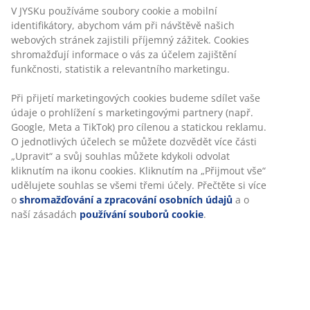
6 cm vysoká kvalitní matrace s jádrem z tlakům ulevující
paměťové pěny, která se přesně vytvaruje podle křivek
vašeho těla. Matrace je rozdělená do 7 zón komfortu,
které poskytují optimální a přesnou oporu. Pratelný
potah ze 100% polyesteru s měkkým hustým
prošíváním. Potah má ošetření se změkčující aloe vera.
Skladová položka: 3444446
Specifikace
Hodnocení
Personalizujeme váš zážitek
(
58
)