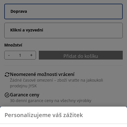
Doprava
Klikni a vyzvedni
Množství
-
+
Přidat do košíku
Neomezené možnosti vrácení
Žádné časové omezení – zboží vraťte na jakoukoli
prodejnu JYSK
Garance ceny
30-denní garance ceny na všechny výrobky
Flexibilní možnosti doručení
Rychlá a snadná doprava podle vašich představ