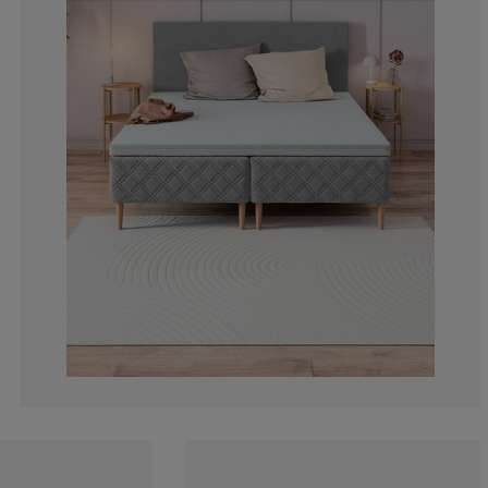
12.63157894736
7.36842105263
14.73684210526