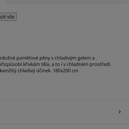
zit vše
 vzdušné paměťové pěny s chladivým gelem a
způsobí křivkám těla, a to i v chladném prostředí.
okamžitý chladivý účinek. 180x200 cm