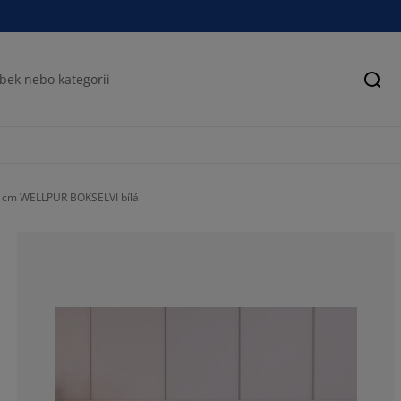
Hled
 cm WELLPUR BOKSELVI bílá
49.47368421052
15.78947368421