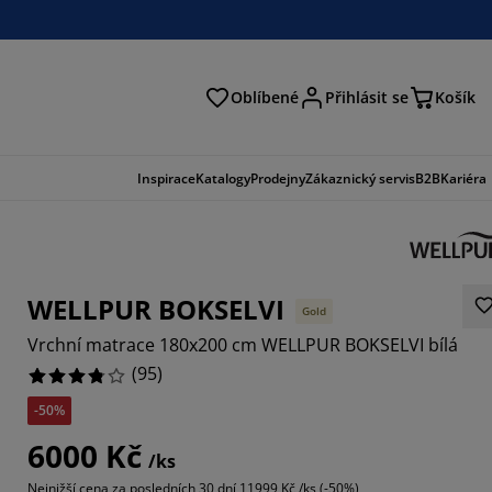
Oblíbené
Přihlásit se
Košík
at
Inspirace
Katalogy
Prodejny
Zákaznický servis
B2B
Kariéra
WELLPUR BOKSELVI
Gold
Vrchní matrace 180x200 cm WELLPUR BOKSELVI bílá
(
95
)
-50%
6315%
6000 Kč
/ks
0526%
Nejnižší cena za posledních 30 dní
11999 Kč /ks (-50%)