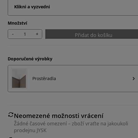
Klikni a vyzvedni
Množství
-
+
Přidat do košíku
Doporučené výrobky
Prostěradla
Neomezené možnosti vrácení
Žádné časové omezení – zboží vraťte na jakoukoli
prodejnu JYSK