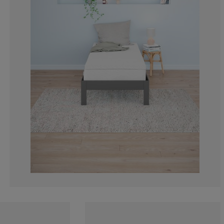
2.978723404255
2.127659574468
3.829787234042