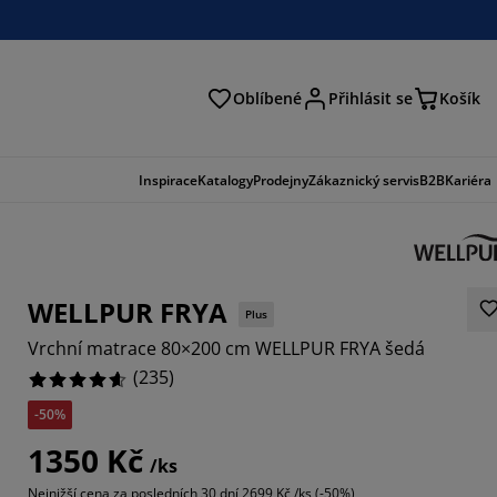
Oblíbené
Přihlásit se
Košík
at
Inspirace
Katalogy
Prodejny
Zákaznický servis
B2B
Kariéra
WELLPUR FRYA
Plus
Vrchní matrace 80×200 cm WELLPUR FRYA šedá
(
235
)
-50%
192%
1350 Kč
/ks
2127%
Nejnižší cena za posledních 30 dní
2699 Kč /ks (-50%)