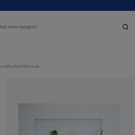
Hled
 cm WELLPUR FRYA šedá
77.87234042553
13.19148936170