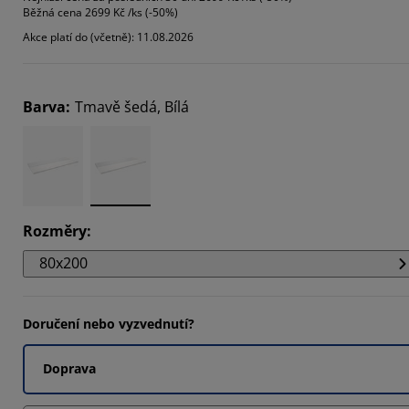
Běžná cena
2699 Kč /ks (-50%)
3195%
Akce platí do (včetně): 11.08.2026
085%
553%
Barva
:
Tmavě šedá, Bílá
Rozměry
:
80x200
Doručení nebo vyzvednutí?
Doprava