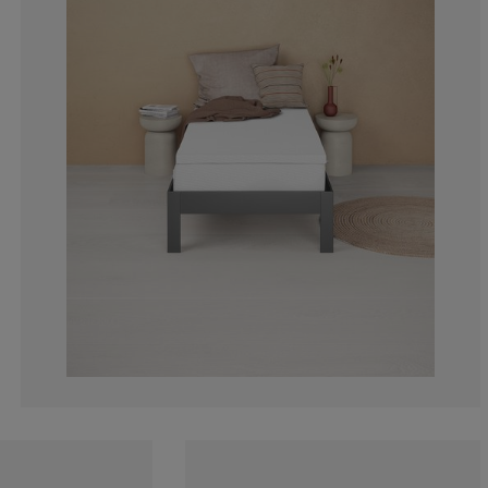
2.118003025718
1.664145234493
4.236006051437