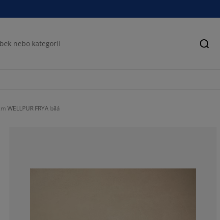
Hled
cm WELLPUR FRYA bílá
81.54311649016
10.43872919818