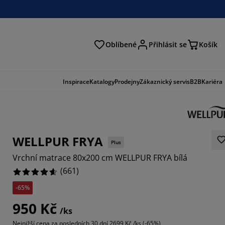
Oblíbené
Přihlásit se
Košík
at
Inspirace
Katalogy
Prodejny
Zákaznický servis
B2B
Kariéra
WELLPUR FRYA
Plus
Vrchní matrace 80x200 cm WELLPUR FRYA bílá
(
661
)
-65%
641%
950 Kč
/ks
457%
Nejnižší cena za posledních 30 dní
2699 Kč /ks (-65%)