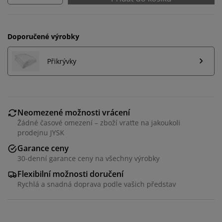
Doporučené výrobky
Přikrývky
Neomezené možnosti vrácení
Žádné časové omezení – zboží vraťte na jakoukoli
prodejnu JYSK
Garance ceny
30-denní garance ceny na všechny výrobky
Flexibilní možnosti doručení
Personalizujeme váš zážitek
Rychlá a snadná doprava podle vašich představ
V JYSKu používáme soubory cookie a mobilní
identifikátory, abychom vám při návštěvě našich