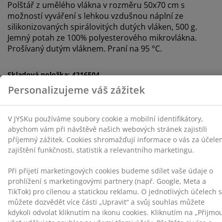
Polštář z umělého vlákna v rozměru 50x70 cm s
webových stránek zajistili příjemný zážitek. Cookies
možností vyváření s lehkou vzdušnou náplní ze
shromažďují informace o vás za účelem zajištění
silikonizovaných spirálovitých dutých vláken, 500 g.
funkčnosti, statistik a relevantního marketingu.
Jemný potah ze 100% polyesterového mikrovlákna.
Prošívaný dutým vláknem. Praní na 95 °C.
Při přijetí marketingových cookies budeme sdílet vaše
údaje o prohlížení s marketingovými partnery (např.
Google, Meta a TikTok) pro cílenou a statickou reklamu.
Skladová položka: 4216504
O jednotlivých účelech se můžete dozvědět více části
„Upravit“ a svůj souhlas můžete kdykoli odvolat
kliknutím na ikonu cookies. Kliknutím na „Přijmout vše“
udělujete souhlas se všemi třemi účely. Přečtěte si více
Specifikace
o
shromažďování a zpracování osobních údajů
a o
naší zásadách
používání souborů cookie
.
Hodnocení
(
491
)
Doprava