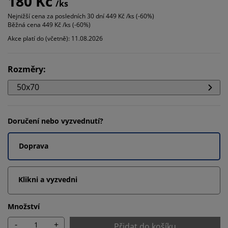
180 Kč
/ks
Nejnižší cena za posledních 30 dní
449 Kč /ks (-60%)
Běžná cena
449 Kč /ks (-60%)
Akce platí do (včetně): 11.08.2026
Rozměry
:
50x70
Doručení nebo vyzvednutí?
Doprava
Klikni a vyzvedni
Množství
-
+
Přidat do košíku