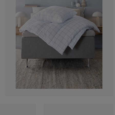
10.34482758620
0%
3.448275862068