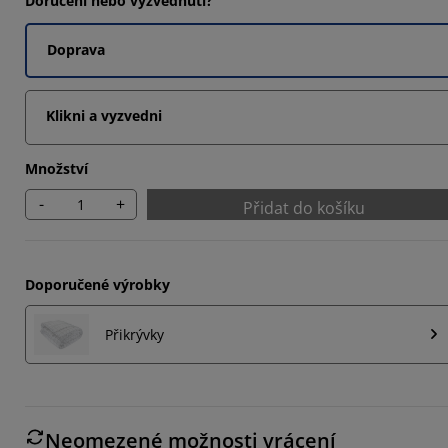
Doručení nebo vyzvednutí?
6897%
Doprava
9653%
Klikni a vyzvedni
Množství
-
+
Přidat do košíku
Doporučené výrobky
Přikrývky
Neomezené možnosti vrácení