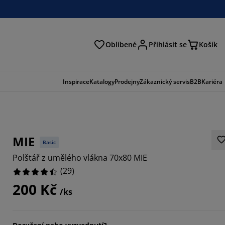
Oblíbené
Přihlásit se
Košík
at
Inspirace
Katalogy
Prodejny
Zákaznický servis
B2B
Kariéra
MIE
Basic
Polštář z umělého vlákna 70x80 MIE
(
29
)
200 Kč
/ks
4827%
5861%