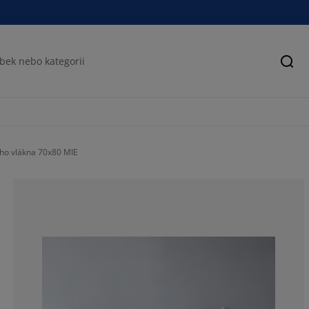
Hled
ého vlákna 70x80 MIE
72.4137931034
13.79310344827