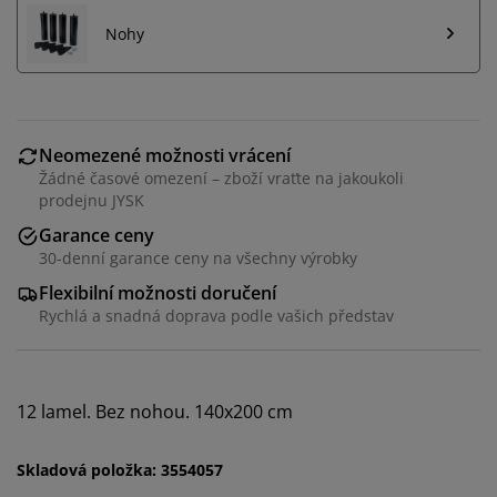
Nohy
Neomezené možnosti vrácení
Žádné časové omezení – zboží vraťte na jakoukoli
prodejnu JYSK
Garance ceny
30-denní garance ceny na všechny výrobky
Flexibilní možnosti doručení
Rychlá a snadná doprava podle vašich představ
Personalizujeme váš zážitek
V JYSKu používáme soubory cookie a mobilní
12 lamel. Bez nohou. 140x200 cm
identifikátory, abychom vám při návštěvě našich
webových stránek zajistili příjemný zážitek. Cookies
shromažďují informace o vás za účelem zajištění
Skladová položka: 3554057
funkčnosti, statistik a relevantního marketingu.