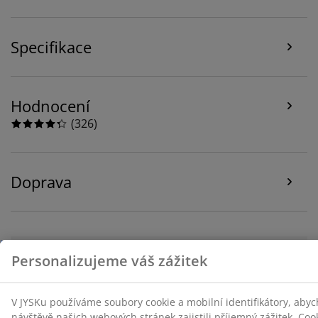
Při přijetí marketingových cookies budeme sdílet vaše
údaje o prohlížení s marketingovými partnery (např.
Specifikace
Google, Meta a TikTok) pro cílenou a statickou reklamu.
O jednotlivých účelech se můžete dozvědět více části
„Upravit“ a svůj souhlas můžete kdykoli odvolat
kliknutím na ikonu cookies. Kliknutím na „Přijmout vše“
Hodnocení
udělujete souhlas se všemi třemi účely. Přečtěte si více
(
326
)
o
shromažďování a zpracování osobních údajů
a o
naší zásadách
používání souborů cookie
.
Doprava