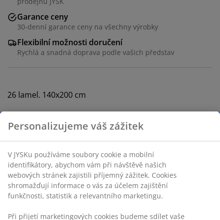
prodejnu JYSK
Garance ceny
30-denní garance ceny na všechny výrobky
Flexibilní možnosti doručení
Rychlá a snadná doprava podle vašich představ
26 lamel. 140x200 cm
Skladová položka: 3529757
Personalizujeme váš zážitek
Návod k sestavení
V JYSKu používáme soubory cookie a mobilní
identifikátory, abychom vám při návštěvě našich
webových stránek zajistili příjemný zážitek. Cookies
Specifikace
shromažďují informace o vás za účelem zajištění
funkčnosti, statistik a relevantního marketingu.
Při přijetí marketingových cookies budeme sdílet vaše