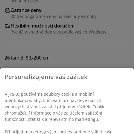
prodejnu JYSK
Garance ceny
30-denní garance ceny na všechny výrobky
Flexibilní možnosti doručení
Rychlá a snadná doprava podle vašich představ
26 lamel. 90x200 cm
Skladová položka: 3529732
Návod k sestavení
Specifikace