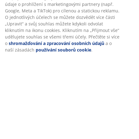
Hodnocení
(
397
)
Doprava
Personalizujeme váš zážitek
V JYSKu používáme soubory cookie a mobilní identifikátory, aby
vám při návštěvě našich webových stránek zajistili příjemný záži
Cookies shromažďují informace o vás za účelem zajištění funkčno
statistik a relevantního marketingu.
Při přijetí marketingových cookies budeme sdílet vaše údaje o pr
s marketingovými partnery (např. Google, Meta a TikTok) pro cíl
statickou reklamu. O jednotlivých účelech se můžete dozvědět ví
„Upravit“ a svůj souhlas můžete kdykoli odvolat kliknutím na iko