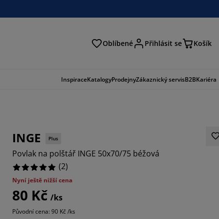
Oblíbené
Přihlásit se
Košík
at
Inspirace
Katalogy
Prodejny
Zákaznický servis
B2B
Kariéra
INGE
Plus
Povlak na polštář INGE 50x70/75 béžová
(
2
)
Nyní ještě nižší cena
80 Kč
/ks
Původní cena: 90 Kč /ks