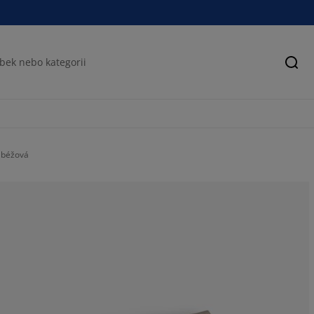
Hled
 béžová
100%
0%