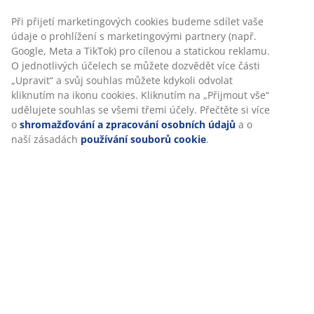
Při přijetí marketingových cookies budeme sdílet vaše
údaje o prohlížení s marketingovými partnery (např.
Specifikace
Google, Meta a TikTok) pro cílenou a statickou reklamu.
O jednotlivých účelech se můžete dozvědět více části
„Upravit“ a svůj souhlas můžete kdykoli odvolat
kliknutím na ikonu cookies. Kliknutím na „Přijmout vše“
Hodnocení
udělujete souhlas se všemi třemi účely. Přečtěte si více
(
110
)
o
shromažďování a zpracování osobních údajů
a o
naší zásadách
používání souborů cookie
.
Doprava