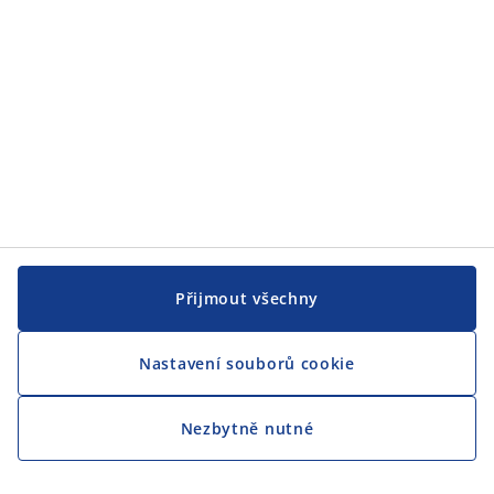
CENTRÁLA
Sledovat JYSK
Přijmout všechny
Nastavení souborů cookie
Jsme hrdým partnerem Českého paralympijského týmu
Nezbytně nutné