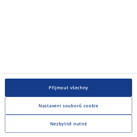
CENTRÁLA
Sledovat JYSK
Jsme hrdým partnerem Českého paralympijského týmu