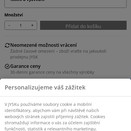
Množství
-
+
Přidat do košíku
Neomezené možnosti vrácení
Žádné časové omezení – zboží vraťte na jakoukoli
prodejnu JYSK
Garance ceny
30-denní garance ceny na všechny výrobky
Flexibilní možnosti doručení
Rychlá a snadná doprava podle vašich představ
100% bavlna. 50x70/75 cm
Skladová položka: 1056358