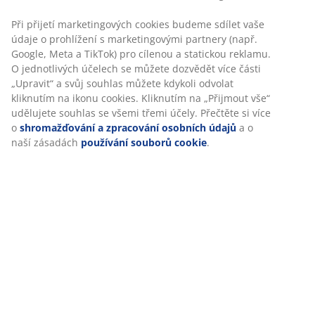
Specifikace
Personalizujeme váš zážitek
Hodnocení
V JYSKu používáme soubory cookie a mobilní identifikátory,
(
110
)
abychom vám při návštěvě našich webových stránek zajistili
příjemný zážitek. Cookies shromažďují informace o vás za účel
zajištění funkčnosti, statistik a relevantního marketingu.
Doprava
Při přijetí marketingových cookies budeme sdílet vaše údaje o
prohlížení s marketingovými partnery (např. Google, Meta a
TikTok) pro cílenou a statickou reklamu. O jednotlivých účelech 
můžete dozvědět více části „Upravit“ a svůj souhlas můžete
kdykoli odvolat kliknutím na ikonu cookies. Kliknutím na „Přijmo
vše“ udělujete souhlas se všemi třemi účely. Přečtěte si více o
shromažďování a zpracování osobních údajů
a o naší zásadách
používání souborů cookie
.