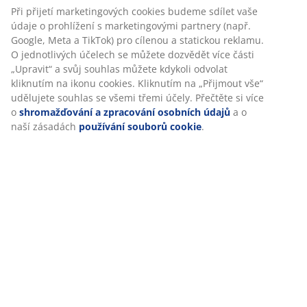
Specifikace
Při přijetí marketingových cookies budeme sdílet vaše
údaje o prohlížení s marketingovými partnery (např.
Google, Meta a TikTok) pro cílenou a statickou reklamu.
O jednotlivých účelech se můžete dozvědět více části
Hodnocení
„Upravit“ a svůj souhlas můžete kdykoli odvolat
kliknutím na ikonu cookies. Kliknutím na „Přijmout vše“
(
17
)
udělujete souhlas se všemi třemi účely. Přečtěte si více
o
shromažďování a zpracování osobních údajů
a o
naší zásadách
používání souborů cookie
.
Doprava