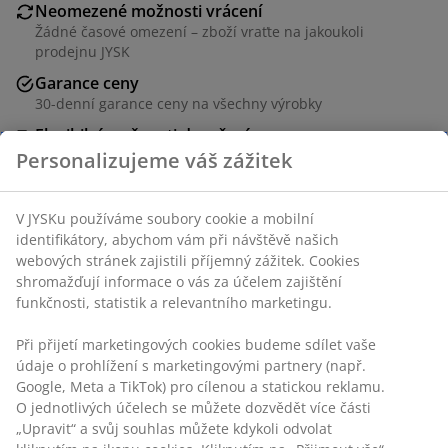
Neomezené možnosti vrácení
Žádné časové omezení – zboží vraťte na jakoukoli
prodejnu JYSK
Garance ceny
30-denní garance ceny na všechny výrobky
Flexibilní možnosti doručení
Rychlá a snadná doprava podle vašich představ
Personalizujeme váš zážitek
V JYSKu používáme soubory cookie a mobilní
Skladová položka: 7392870
identifikátory, abychom vám při návštěvě našich
webových stránek zajistili příjemný zážitek. Cookies
shromažďují informace o vás za účelem zajištění
funkčnosti, statistik a relevantního marketingu.
Specifikace
Při přijetí marketingových cookies budeme sdílet vaše
údaje o prohlížení s marketingovými partnery (např.
Google, Meta a TikTok) pro cílenou a statickou reklamu.
Hodnocení
O jednotlivých účelech se můžete dozvědět více části
„Upravit“ a svůj souhlas můžete kdykoli odvolat
(
1
)