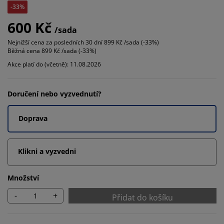
-33%
600 Kč
/sada
Nejnižší cena za posledních 30 dní
899 Kč /sada (-33%)
Běžná cena
899 Kč /sada (-33%)
Akce platí do (včetně): 11.08.2026
Doručení nebo vyzvednutí?
Doprava
Klikni a vyzvedni
Množství
-
+
Přidat do košíku