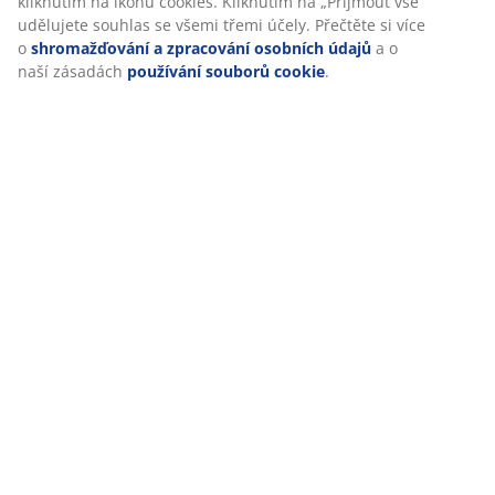
kliknutím na ikonu cookies. Kliknutím na „Přijmout vše“
udělujete souhlas se všemi třemi účely. Přečtěte si více
o
shromažďování a zpracování osobních údajů
a o
O značce
naší zásadách
používání souborů cookie
.
Doprava