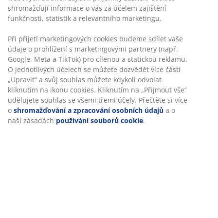
Skladová položka: 7391672
Specifikace
Hodnocení
(
42
)
Personalizujeme váš zážitek
O značce
V JYSKu používáme soubory cookie a mobilní identifikátory, aby
vám při návštěvě našich webových stránek zajistili příjemný záži
Cookies shromažďují informace o vás za účelem zajištění funkčno
statistik a relevantního marketingu.
Doprava
Při přijetí marketingových cookies budeme sdílet vaše údaje o
prohlížení s marketingovými partnery (např. Google, Meta a TikT