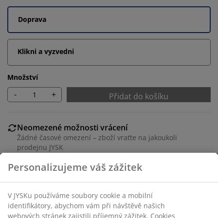
Doprava
Klikni a vyzvedni
Množství
-
+
Přidat do košíku
Neomezené možnosti vrácení
Žádné časové omezení – zboží vraťte na jakoukoli
prodejnu JYSK
Garance ceny
30-denní garance ceny na všechny výrobky
Flexibilní možnosti doručení
Rychlá a snadná doprava podle vašich představ