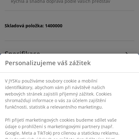
Rychlá a snadná doprava podle vašich představ
Skladová položka: 1400000
Specifikace
Hodnocení
(
8
)
Personalizujeme váš zážitek
V JYSKu používáme soubory cookie a mobilní identifikátory,
Doprava
abychom vám při návštěvě našich webových stránek
zajistili příjemný zážitek. Cookies shromažďují informace o
vás za účelem zajištění funkčnosti, statistik a relevantního
marketingu.