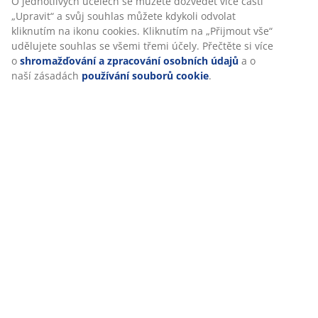
Při přijetí marketingových cookies budeme sdílet vaše
údaje o prohlížení s marketingovými partnery (např.
Google, Meta a TikTok) pro cílenou a statickou reklamu. O
jednotlivých účelech se můžete dozvědět více části
„Upravit“ a svůj souhlas můžete kdykoli odvolat kliknutím
na ikonu cookies. Kliknutím na „Přijmout vše“ udělujete
souhlas se všemi třemi účely. Přečtěte si více o
shromažďování a zpracování osobních údajů
a o naší
zásadách
používání souborů cookie
.