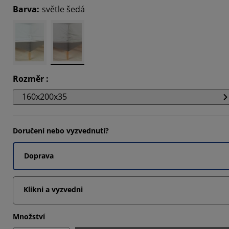
Barva
:
světle šedá
4286%
7142%
5714%
Rozměr
:
160x200x35
Doručení nebo vyzvednutí?
Doprava
Klikni a vyzvedni
Množství