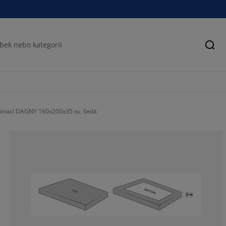
Hled
pínací DAGNY 160x200x35 sv. šedá
71.4285714285
11.42857142857