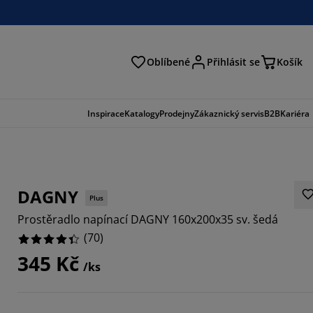
Oblíbené
Přihlásit se
Košík
at
Inspirace
Katalogy
Prodejny
Zákaznický servis
B2B
Kariéra
DAGNY
Plus
Prostěradlo napínací DAGNY 160x200x35 sv. šedá
(
70
)
345 Kč
/ks
7143%
1429%