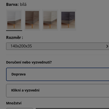
Barva
:
bílá
5555%
5555%
8889%
Rozměr
:
140x200x35
Doručení nebo vyzvednutí?
Doprava
Klikni a vyzvedni
Množství