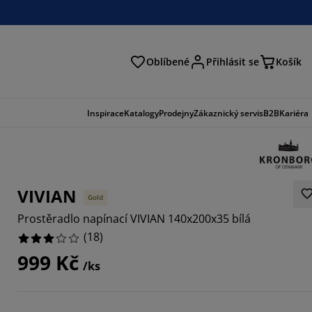
Oblíbené
Přihlásit se
Košík
at
Inspirace
Katalogy
Prodejny
Zákaznický servis
B2B
Kariéra
VIVIAN
Gold
Prostěradlo napínací VIVIAN 140x200x35 bílá
(
18
)
999 Kč
/ks
8889%
1111%