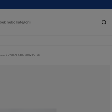
Hled
ínací VIVIAN 140x200x35 bílá
38.8888888888
11.1111111111