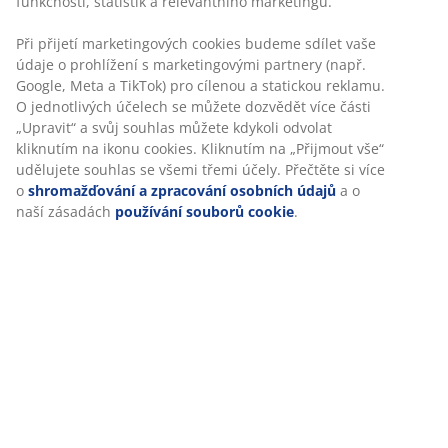
Specifikace
Hodnocení
(
171
)
Doprava
Personalizujeme váš zážitek