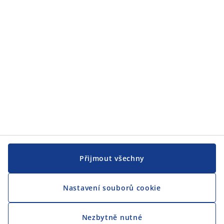
JYSK
CENTRÁLA
Sledovat JYSK
Jsme hrdým partnerem Českého paralympijského týmu