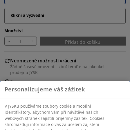
Klikni a vyzvedni
Množství
-
+
Přidat do košíku
Neomezené možnosti vrácení
Žádné časové omezení – zboží vraťte na jakoukoli
prodejnu JYSK
Garance ceny
30-denní garance ceny na všechny výrobky
Flexibilní možnosti doručení
Rychlá a snadná doprava podle vašich představ
Skladová položka: 1627542