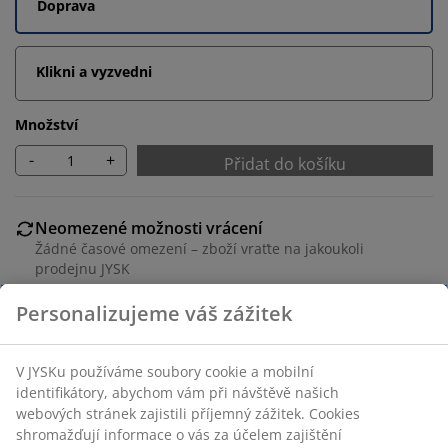
Doprava
Klikni a vyzvedni
Množství
-
+
Přidat do košíku
Neomezené možnosti vrácení
Žádné časové omezení – zboží vraťte na jakoukoli
prodejnu JYSK
Garance ceny
30-denní garance ceny na všechny výrobky
Flexibilní možnosti doručení
Rychlá a snadná doprava podle vašich představ