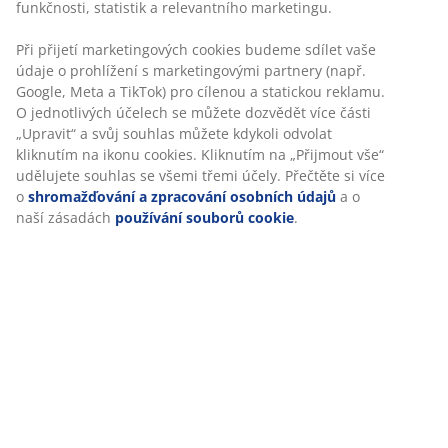
Skladová položka: 1641002
Specifikace
Hodnocení
(
51
)
Doprava
Personalizujeme váš zážitek
V JYSKu používáme soubory cookie a mobilní identifikátory, ab
při návštěvě našich webových stránek zajistili příjemný zážitek. 
shromažďují informace o vás za účelem zajištění funkčnosti, stat