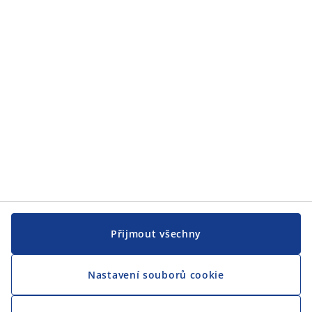
JYSK
JYSK
CENTRÁLA
Sledovat JYSK
Jsme hrdým partnerem Českého paralympijského týmu