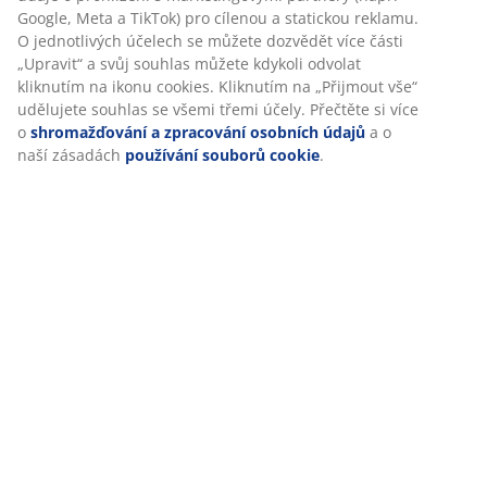
(
9
)
údaje o prohlížení s marketingovými partnery (např.
Google, Meta a TikTok) pro cílenou a statickou reklamu.
O jednotlivých účelech se můžete dozvědět více části
„Upravit“ a svůj souhlas můžete kdykoli odvolat
Doprava
kliknutím na ikonu cookies. Kliknutím na „Přijmout vše“
udělujete souhlas se všemi třemi účely. Přečtěte si více
o
shromažďování a zpracování osobních údajů
a o naší
zásadách
používání souborů cookie
.