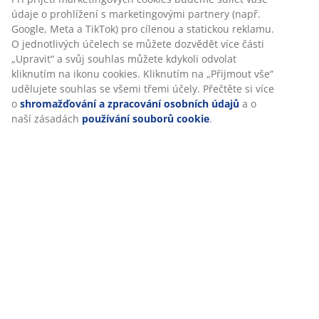
Hodnocení
(
5
)
Doprava
Personalizujeme váš zážitek
V JYSKu používáme soubory cookie a mobilní identifikátory, aby
vám při návštěvě našich webových stránek zajistili příjemný záži
Cookies shromažďují informace o vás za účelem zajištění funkčno
statistik a relevantního marketingu.
Při přijetí marketingových cookies budeme sdílet vaše údaje o pr
s marketingovými partnery (např. Google, Meta a TikTok) pro cíl
statickou reklamu. O jednotlivých účelech se můžete dozvědět ví