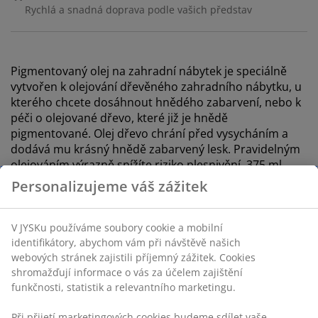
Rychlá a snadná doprava podle vašich představ
Pigmentovaný olej na zahradní nábytek je speciálně
vytvořen k olejování dřevěného zahradního nábytku, u
kterého chcete dosáhnout hnědého zabarvení, nebo k
péči o olejované dřevo, které již je hnědě
pigmentované. Olej dřevo chrání před vysycháním a
dodává mu krásný hnědě zabarvený lesk. Pravidelným
olejováním výrazně snížíte riziko plesnivění. 375 ml
Skladová položka: 3650120
Značení
Specifikace