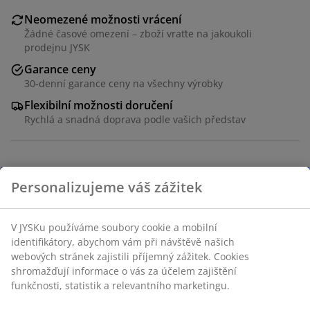
Neomezené možnosti vrácení
Žádné časové omezení – zboží vraťte na jakoukoli
prodejnu JYSK
Garance ceny
30-denní garance ceny na všechny výrobky
Flexibilní možnosti doručení
Rychlá a snadná doprava podle vašich představ
Ocel. Ø47×V51 cm
Skladová položka: 3630104
Návod k sestavení
Specifikace