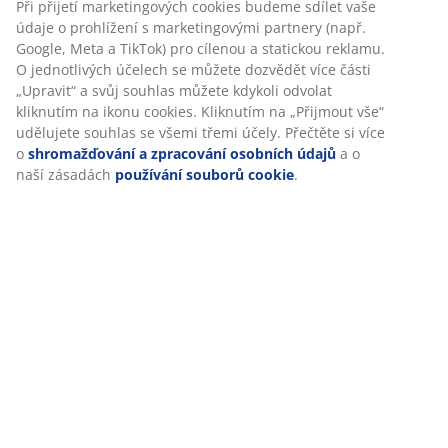
Hodnocení
(
25
)
Doprava
Personalizujeme váš zážitek
V JYSKu používáme soubory cookie a mobilní identifikátory, ab
při návštěvě našich webových stránek zajistili příjemný zážitek. 
shromažďují informace o vás za účelem zajištění funkčnosti, stat
relevantního marketingu.