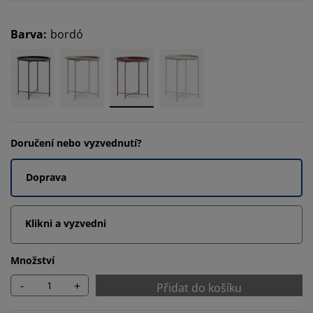
Barva
:
bordó
Doručení nebo vyzvednutí?
Doprava
Klikni a vyzvedni
Množství
-
+
Přidat do košíku