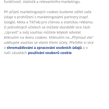
Skladová položka: 3640222
Návod k sestavení
Specifikace
Hodnocení
(
807
)
Doprava
Personalizujeme váš zážitek
V JYSKu používáme soubory cookie a mobilní identifikátory, ab
při návštěvě našich webových stránek zajistili příjemný zážitek. 