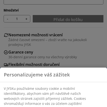
Množství
-
+
Přidat do košíku
Neomezené možnosti vrácení
Žádné časové omezení – zboží vraťte na jakoukoli
prodejnu JYSK
Garance ceny
30-denní garance ceny na všechny výrobky
Flexibilní možnosti doručení
Rychlá a snadná doprava podle vašich představ
Plyšový potah. Sedadlo a opěradlo s pěnovou výplní.
Ocelové nohy. Š72×V98×H80 cm