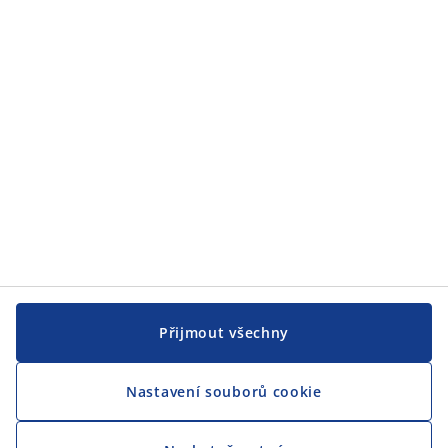
JYSK
JYSK
CENTRÁLA
Sledovat JYSK
Jsme hrdým partnerem Českého paralympijského týmu