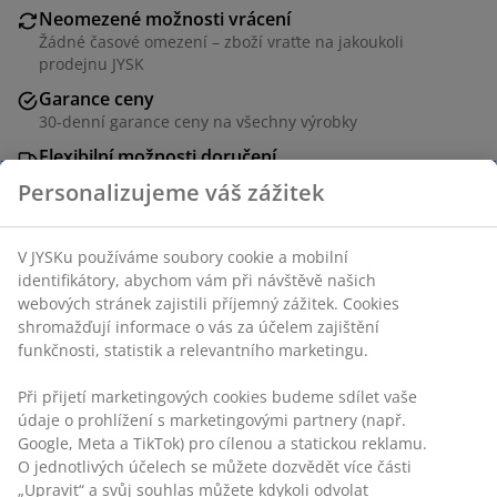
Neomezené možnosti vrácení
Žádné časové omezení – zboží vraťte na jakoukoli
prodejnu JYSK
Garance ceny
30-denní garance ceny na všechny výrobky
Flexibilní možnosti doručení
Rychlá a snadná doprava podle vašich představ
Personalizujeme váš zážitek
V JYSKu používáme soubory cookie a mobilní
3místná pohovka s potahem. Pěnové polstry. Nohy z
identifikátory, abychom vám při návštěvě našich
masivního březového dřeva. Po rozložení 108x191 cm.
webových stránek zajistili příjemný zážitek. Cookies
Š191xV87xH86 cm
shromažďují informace o vás za účelem zajištění
funkčnosti, statistik a relevantního marketingu.
Skladová položka: 3601127
Při přijetí marketingových cookies budeme sdílet vaše
údaje o prohlížení s marketingovými partnery (např.
Návod k sestavení
Google, Meta a TikTok) pro cílenou a statickou reklamu.
O jednotlivých účelech se můžete dozvědět více části
„Upravit“ a svůj souhlas můžete kdykoli odvolat