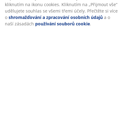
kliknutím na ikonu cookies. Kliknutím na „Přijmout vše“
Specifikace
udělujete souhlas se všemi třemi účely. Přečtěte si více
o
shromažďování a zpracování osobních údajů
a o
naší zásadách
používání souborů cookie
.
Hodnocení
(
214
)
Doprava