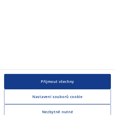
JYSK
CENTRÁLA
Sledovat JYSK
Přijmout všechny
Nastavení souborů cookie
Jsme hrdým partnerem Českého paralympijského týmu
Nezbytně nutné