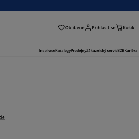
Oblíbené
Přihlásit se
Košík
at
Inspirace
Katalogy
Prodejny
Zákaznický servis
B2B
Kariéra
zde