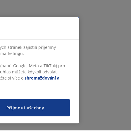
h stránek zajistili příjemný
o marketingu.
(např. Google, Meta a TikTok) pro
ouhlas můžete kdykoli odvolat
ěte si více o
shromažďování a
Přijmout všechny