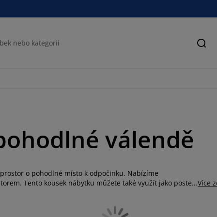
Hled
a pohodlné válendě
 prostor o pohodlné místo k odpočinku. Nabízíme
torem. Tento kousek nábytku můžete také využít jako postel
Více 
imální komfort a zároveň byly stylovým doplňkem vašeho
 příležitostné lůžko pro hosty, v nabídce JYSKu si vyberete.