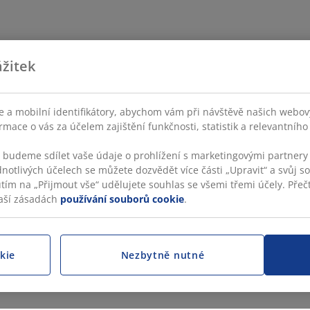
žitek
 a mobilní identifikátory, abychom vám při návštěvě našich webovýc
rmace o vás za účelem zajištění funkčnosti, statistik a relevantníh
s budeme sdílet vaše údaje o prohlížení s marketingovými partnery 
dnotlivých účelech se můžete dozvědět více části „Upravit“ a svůj s
utím na „Přijmout vše“ udělujete souhlas se všemi třemi účely. Přečt
aší zásadách
používání souborů cookie
.
kie
Nezbytně nutné