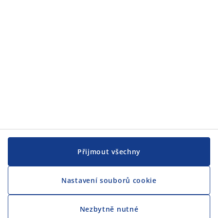
JYSK
CENTRÁLA
Sledovat JYSK
Přijmout všechny
Nastavení souborů cookie
Jsme hrdým partnerem Českého paralympijského týmu
Nezbytně nutné