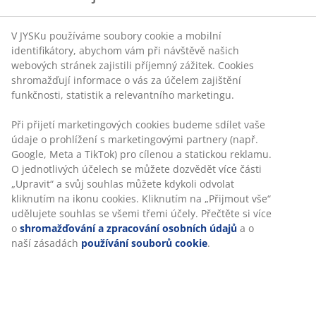
Prostor ve vašem malém bytě využijte co nejlépe. Je
V JYSKu používáme soubory cookie a mobilní
dobré zakomponovat do interiéru nábytek s vícero
identifikátory, abychom vám při návštěvě našich
použitím.
Rozkládací pohovka
je jedním ze skvělých
webových stránek zajistili příjemný zážitek. Cookies
příkladů jednoho nábytku, který splňuje dvě funkce.
shromažďují informace o vás za účelem zajištění
funkčnosti, statistik a relevantního marketingu.
Dalším příkladem je
taburet
, který kromě sezení skvěle
Při přijetí marketingových cookies budeme sdílet vaše
slouží i jako úložný prostor.
údaje o prohlížení s marketingovými partnery (např.
Google, Meta a TikTok) pro cílenou a statickou reklamu.
O jednotlivých účelech se můžete dozvědět více části
„Upravit“ a svůj souhlas můžete kdykoli odvolat
Nápad č. 4: Zvolte světlejší nábytek s
kliknutím na ikonu cookies. Kliknutím na „Přijmout vše“
lehkým designem
udělujete souhlas se všemi třemi účely. Přečtěte si více
o
shromažďování a zpracování osobních údajů
a o
naší zásadách
používání souborů cookie
.
Při volbě nábytku pro malý byt je lepší volit design
lehčího vzhledu. Tím myslíme, že nejde tolik o to, kolik
ve skutečnosti nábytek váží, spíše se soustřeďte na to,
jak na vás váha nábytku
působí
. Lehčeji budou určitě
vypadat světlejší barvy a materiály. Vyhněte se tedy