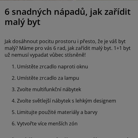
éče o nábytek/doplňky
enkovní osvětlení
rostěradla
ostelové rámy
světlení
6 snadných nápadů, jak zařídit
emping
tní skříně
oxspring rámy s úložným prostorem
omácnost
malý byt
ábytek do ložnice
ošty
ětský pokoj
Jak dosáhnout pocitu prostoru i přesto, že je váš byt
ětské matrace
raní
malý? Máme pro vás 6 rad, jak zařídit malý byt. 1+1 byt
už nemusí vypadat vůbec stísněně!
ětské postele
ro mazlíčky
Umístěte zrcadlo naproti oknu
Umístěte zrcadlo za lampu
Zvolte multifunkční nábytek
Zvolte světlejší nábytek s lehkým designem
Limitujte použité materiály a barvy
Vytvořte více menších zón