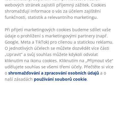
3místná pohovka s potahem. Pohovku lze snadno
rozložit na postel. Sedadlo a opěradlo s pěnovou
výplní. S úložným prostorem. Nelze otočit strany. Po
rozložení 130x192 cm. Š192 x V83 x H83 cm
Skladová položka: 3620300
Návod k sestavení
Specifikace
Hodnocení
(
216
)