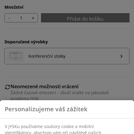
Množství
-
+
Přidat do košíku
Doporučené výrobky
Konferenční stolky
Neomezené možnosti vrácení
Žádné časové omezení – zboží vraťte na jakoukoli
prodejnu JYSK
Garance ceny
30-denní garance ceny na všechny výrobky
Flexibilní možnosti doručení
Rychlá a snadná doprava podle vašich představ