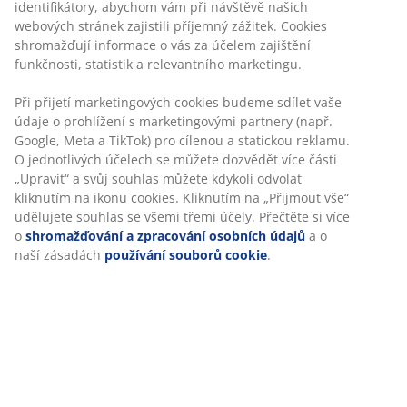
Masivní dub, dubová dýha a dekorační dýha. Posuvné
roletové dveře. Š120xV50xH40 cm
Skladová položka: 3690402
Návod k sestavení
Specifikace
Hodnocení
(
79
)
O značce