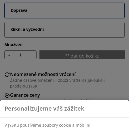
Doprava
Klikni a vyzvedni
Množství
-
+
Přidat do košíku
Neomezené možnosti vrácení
Žádné časové omezení – zboží vraťte na jakoukoli
prodejnu JYSK
Garance ceny
30-denní garance ceny na všechny výrobky
Flexibilní možnosti doručení
Rychlá a snadná doprava podle vašich představ