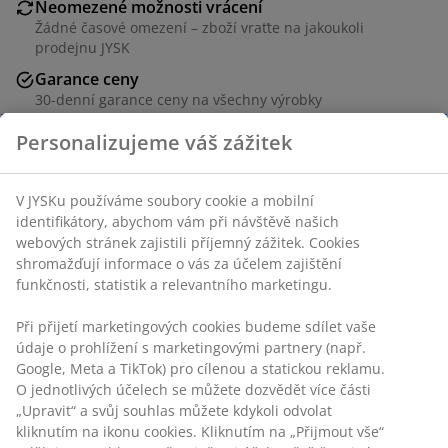
Neomezené možnosti vrácení
Žádné časové omezení – zboží vraťte na jakoukoli
prodejnu JYSK
Garance ceny
30-denní garance ceny na všechny výrobky
Flexibilní možnosti doručení
Personalizujeme váš zážitek
Rychlá a snadná doprava podle vašich představ
V JYSKu používáme soubory cookie a mobilní
10 ks/bal.
identifikátory, abychom vám při návštěvě našich
webových stránek zajistili příjemný zážitek. Cookies
shromažďují informace o vás za účelem zajištění
Skladová položka: 5226600
funkčnosti, statistik a relevantního marketingu.
Při přijetí marketingových cookies budeme sdílet vaše
údaje o prohlížení s marketingovými partnery (např.
Specifikace
Google, Meta a TikTok) pro cílenou a statickou reklamu.
O jednotlivých účelech se můžete dozvědět více části
„Upravit“ a svůj souhlas můžete kdykoli odvolat
kliknutím na ikonu cookies. Kliknutím na „Přijmout vše“
Hodnocení