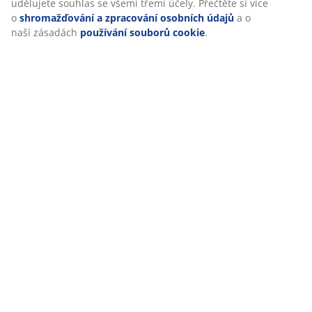
udělujete souhlas se všemi třemi účely. Přečtěte si více
(
10
)
o
shromažďování a zpracování osobních údajů
a o
naší zásadách
používání souborů cookie
.
Doprava